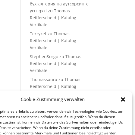
бухгалтерия на аутсорсинге
усн_qxki
zu
Thomas
Reifferscheid | Katalog
Vertikale
Terrykef
zu
Thomas
Reifferscheid | Katalog
Vertikale
StephenSorgo
zu
Thomas
Reifferscheid | Katalog
Vertikale
Thomassaura
zu
Thomas
Reifferscheid | Katalog
Vertikale
Cookie-Zustimmung verwalten
optimales Erlebnis zu bieten, verwenden wir Technologien wie Cookies, um
mationen zu speichern und/oder darauf zuzugreifen. Wenn du diesen
n zustimmst, können wir Daten wie das Surfverhalten oder eindeutige IDs
Website verarbeiten. Wenn du deine Zustimmung nicht erteilst oder
t, können bestimmte Merkmale und Funktionen beeinträchtigt werden.