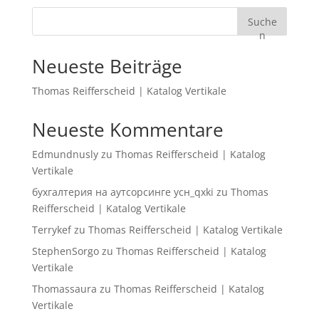
Suche
n
Neueste Beiträge
Thomas Reifferscheid | Katalog Vertikale
Neueste Kommentare
Edmundnusly
zu
Thomas Reifferscheid | Katalog
Vertikale
бухгалтерия на аутсорсинге усн_qxki
zu
Thomas
Reifferscheid | Katalog Vertikale
Terrykef
zu
Thomas Reifferscheid | Katalog Vertikale
StephenSorgo
zu
Thomas Reifferscheid | Katalog
Vertikale
Thomassaura
zu
Thomas Reifferscheid | Katalog
Vertikale