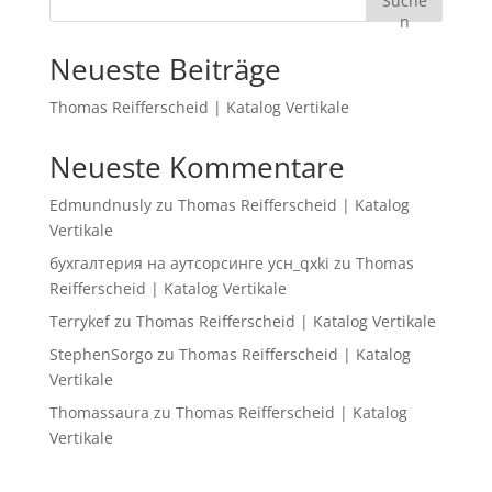
Suche
n
Neueste Beiträge
Thomas Reifferscheid | Katalog Vertikale
Neueste Kommentare
Edmundnusly
zu
Thomas Reifferscheid | Katalog
Vertikale
бухгалтерия на аутсорсинге усн_qxki
zu
Thomas
Reifferscheid | Katalog Vertikale
Terrykef
zu
Thomas Reifferscheid | Katalog Vertikale
StephenSorgo
zu
Thomas Reifferscheid | Katalog
Vertikale
Thomassaura
zu
Thomas Reifferscheid | Katalog
Vertikale