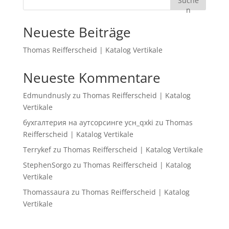
Suche
n
Neueste Beiträge
Thomas Reifferscheid | Katalog Vertikale
Neueste Kommentare
Edmundnusly
zu
Thomas Reifferscheid | Katalog
Vertikale
бухгалтерия на аутсорсинге усн_qxki
zu
Thomas
Reifferscheid | Katalog Vertikale
Terrykef
zu
Thomas Reifferscheid | Katalog Vertikale
StephenSorgo
zu
Thomas Reifferscheid | Katalog
Vertikale
Thomassaura
zu
Thomas Reifferscheid | Katalog
Vertikale