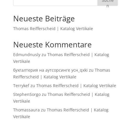
Suche
n
Neueste Beiträge
Thomas Reifferscheid | Katalog Vertikale
Neueste Kommentare
Edmundnusly
zu
Thomas Reifferscheid | Katalog
Vertikale
бухгалтерия на аутсорсинге усн_qxki
zu
Thomas
Reifferscheid | Katalog Vertikale
Terrykef
zu
Thomas Reifferscheid | Katalog Vertikale
StephenSorgo
zu
Thomas Reifferscheid | Katalog
Vertikale
Thomassaura
zu
Thomas Reifferscheid | Katalog
Vertikale